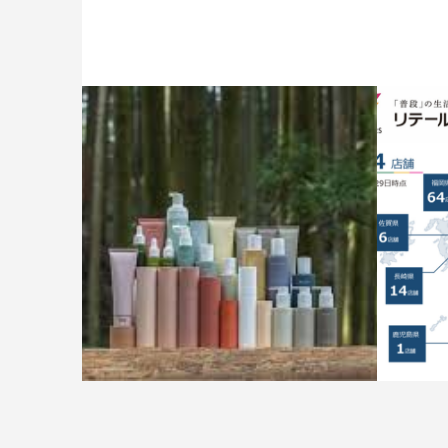
㈱サンルイ・インターナッショナ
㈱リテ
ル